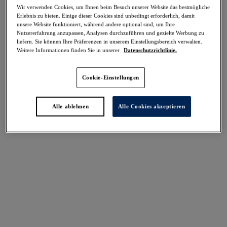
Wir verwenden Cookies, um Ihnen beim Besuch unserer Website das bestmögliche
Erlebnis zu bieten. Einige dieser Cookies sind unbedingt erforderlich, damit
Teilen
unsere Website funktioniert, während andere optional sind, um Ihre
Nutzererfahrung anzupassen, Analysen durchzuführen und gezielte Werbung zu
liefern. Sie können Ihre Präferenzen in unserem Einstellungsbereich verwalten.
Weitere Informationen finden Sie in unserer
Datenschutzrichtlinie.
Select Sizing
intern. größen
Cookie-Einstellungen
EU
UK
Alle ablehnen
Alle Cookies akzeptieren
Größe auswählen
Körbchengröße auswählen
Lagerbestand
Bitte Größe auswählen
IN DEN WARENKORB