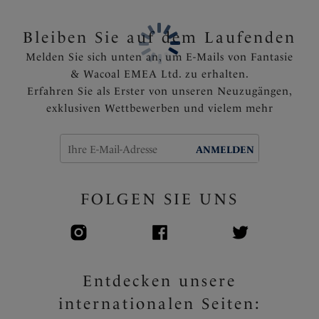
verdeckter Seitenverstärkung, die für eine nach vorne
gerichtete Brust sorgen
Bleiben Sie auf dem Laufenden
Das Rückenteil ist mit Powernet für den festen Halt
Melden Sie sich unten an, um E-Mails von Fantasie
und Stützung ausgekleidet
& Wacoal EMEA Ltd. zu erhalten.
Fest angebrachte, voll verstellbare Träger
Erfahren Sie als Erster von unseren Neuzugängen,
Goldfarbene Feinheiten, die in der Sonne nicht heiß
exklusiven Wettbewerben und vielem mehr
werden
Artikelnummer: FS506701TAB
ANMELDEN
FOLGEN SIE UNS
Entdecken unsere
internationalen Seiten: