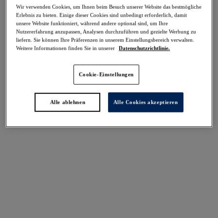
Wir verwenden Cookies, um Ihnen beim Besuch unserer Website das bestmögliche
Erlebnis zu bieten. Einige dieser Cookies sind unbedingt erforderlich, damit
Teilen
unsere Website funktioniert, während andere optional sind, um Ihre
Nutzererfahrung anzupassen, Analysen durchzuführen und gezielte Werbung zu
liefern. Sie können Ihre Präferenzen in unserem Einstellungsbereich verwalten.
Weitere Informationen finden Sie in unserer
Datenschutzrichtlinie.
Select Sizing
intern. größen
Cookie-Einstellungen
EU
UK
Alle ablehnen
Alle Cookies akzeptieren
Größe auswählen
Körbchengröße auswählen
Lagerbestand
Bitte Größe auswählen
IN DEN WARENKORB