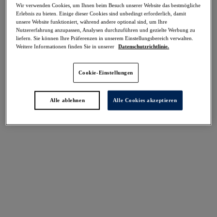
Wir verwenden Cookies, um Ihnen beim Besuch unserer Website das bestmögliche
Teilen
Erlebnis zu bieten. Einige dieser Cookies sind unbedingt erforderlich, damit
unsere Website funktioniert, während andere optional sind, um Ihre
Nutzererfahrung anzupassen, Analysen durchzuführen und gezielte Werbung zu
liefern. Sie können Ihre Präferenzen in unserem Einstellungsbereich verwalten.
Weitere Informationen finden Sie in unserer
Datenschutzrichtlinie.
Select Sizing
intern. größen
Cookie-Einstellungen
EU
UK
Alle ablehnen
Alle Cookies akzeptieren
Größe auswählen
Körbchengröße auswählen
Lagerbestand
Bitte Größe auswählen
IN DEN WARENKORB