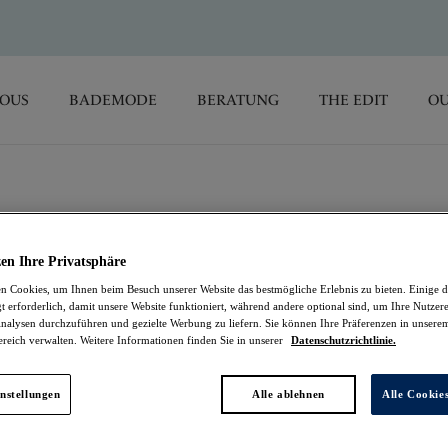
SOUS
BADEMODE
BERATUNG
THE EDIT
OU
Lillia
en Ihre Privatsphäre
 Cookies, um Ihnen beim Besuch unserer Website das bestmögliche Erlebnis zu bieten. Einige d
Slip
t erforderlich, damit unsere Website funktioniert, während andere optional sind, um Ihre Nutzer
nalysen durchzuführen und gezielte Werbung zu liefern. Sie können Ihre Präferenzen in unsere
ereich verwalten. Weitere Informationen finden Sie in unserer
Datenschutzrichtlinie.
White
35,95 €
nstellungen
Alle ablehnen
Alle Cookie