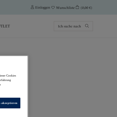
0
Einloggen
(0,00 €)
Wunschliste
TLET
ieser Cookies
erfahrung
m
s akzeptieren