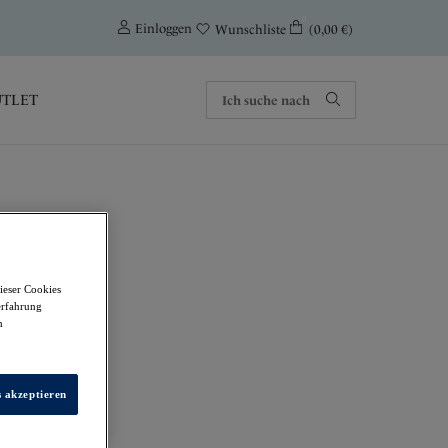
0
Einloggen
(0,00 €)
Wunschliste
TLET
ieser Cookies
erfahrung
m
s akzeptieren