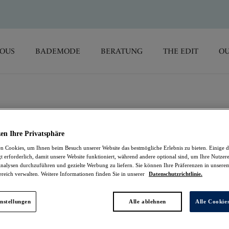
SOUS
BADEMODE
BERATUNG
THE EDIT
OU
Magdalena
en Ihre Privatsphäre
 Cookies, um Ihnen beim Besuch unserer Website das bestmögliche Erlebnis zu bieten. Einige d
Slip
t erforderlich, damit unsere Website funktioniert, während andere optional sind, um Ihre Nutzer
nalysen durchzuführen und gezielte Werbung zu liefern. Sie können Ihre Präferenzen in unsere
ereich verwalten. Weitere Informationen finden Sie in unserer
Datenschutzrichtlinie.
Noir
30,95 €
nstellungen
Alle ablehnen
Alle Cookie