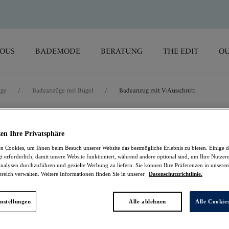
SOUS
BADEMODE
BERATUNG
THE EDIT
OU
üge
/
Badeanzüge mit Bügel
/
Badeanzug mit V-Ausschnitt
Cala Macarella
en Ihre Privatsphäre
 Cookies, um Ihnen beim Besuch unserer Website das bestmögliche Erlebnis zu bieten. Einige d
Badeanzug mit V-Aus
t erforderlich, damit unsere Website funktioniert, während andere optional sind, um Ihre Nutzer
nalysen durchzuführen und gezielte Werbung zu liefern. Sie können Ihre Präferenzen in unsere
ereich verwalten. Weitere Informationen finden Sie in unserer
Datenschutzrichtlinie.
Zest
51,97 €
war 103,95 €
nstellungen
Alle ablehnen
Alle Cookie