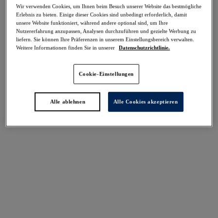
-50%
Wir verwenden Cookies, um Ihnen beim Besuch unserer Website das bestmögliche
Teilen
Erlebnis zu bieten. Einige dieser Cookies sind unbedingt erforderlich, damit
unsere Website funktioniert, während andere optional sind, um Ihre
Nutzererfahrung anzupassen, Analysen durchzuführen und gezielte Werbung zu
liefern. Sie können Ihre Präferenzen in unserem Einstellungsbereich verwalten.
Weitere Informationen finden Sie in unserer
Datenschutzrichtlinie.
Select Sizing
intern. größen
Cookie-Einstellungen
EU
UK
Alle ablehnen
Alle Cookies akzeptieren
Größe auswählen
Körbchengröße auswählen
Lagerbestand
Bitte Größe auswählen
IN DEN WARENKORB