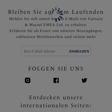
Rückseite mit tiefem U-Ausschnitt für eine leichte
Passform
Bleiben Sie auf dem Laufenden
Komplett gefüttert
Melden Sie sich unten an, um E-Mails von Fantasie
Hoch angelegte Träger für ein angenehmes
& Wacoal EMEA Ltd. zu erhalten.
Tragegefühl
Erfahren Sie als Erster von unseren Neuzugängen,
Artikelnummer: FS504830ULE
exklusiven Wettbewerben und vielem mehr
ANMELDEN
FOLGEN SIE UNS
Entdecken unsere
internationalen Seiten: