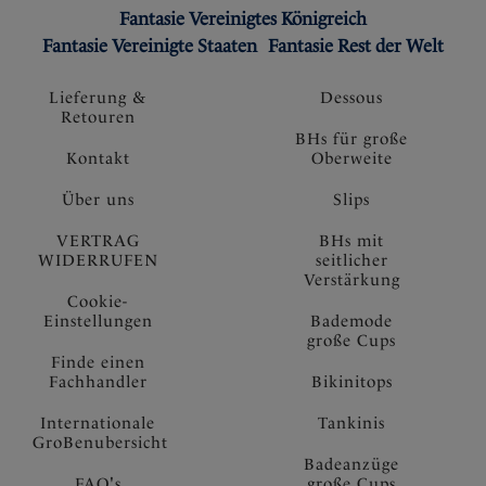
Fantasie Vereinigtes Königreich
Fantasie Vereinigte Staaten
Fantasie Rest der Welt
Lieferung &
Dessous
Retouren
BHs für große
Kontakt
Oberweite
Über uns
Slips
VERTRAG
BHs mit
WIDERRUFEN
seitlicher
Verstärkung
Cookie-
Einstellungen
Bademode
große Cups
Finde einen
Fachhandler
Bikinitops
Internationale
Tankinis
GroBenubersicht
Badeanzüge
FAQ's
große Cups