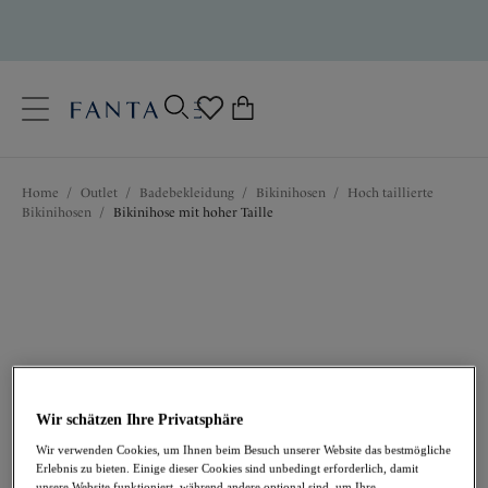
text.skipToContent
text.skipToNavigation
Schließen
0
Ihr Land
Home
/
Outlet
/
Badebekleidung
/
Bikinihosen
/
Hoch taillierte
Sprache
Bikinihosen
/
Bikinihose mit hoher Taille
Wir schätzen Ihre Privatsphäre
19,97 €
war 39,95 €
Wir verwenden Cookies, um Ihnen beim Besuch unserer Website das bestmögliche
Erlebnis zu bieten. Einige dieser Cookies sind unbedingt erforderlich, damit
unsere Website funktioniert, während andere optional sind, um Ihre