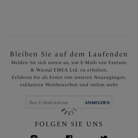
Bessere Abdeckung dank des schmeichelhaften, hoch
taillierten Schnitt
Verstellbare Seitenbänder können auf die gewünschte
Beinlänge angepasst werden
Details aus Goldperlen, die sich in der Sonne nicht
aufheizen
Komplett gefüttert
Bleiben Sie auf dem Laufenden
Artikelnummer: FS505378LAC
Melden Sie sich unten an, um E-Mails von Fantasie
& Wacoal EMEA Ltd. zu erhalten.
Erfahren Sie als Erster von unseren Neuzugängen,
exklusiven Wettbewerben und vielem mehr
ANMELDEN
FOLGEN SIE UNS