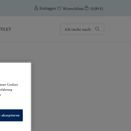
0
Einloggen
(0,00 €)
Wunschliste
TLET
ieser Cookies
 Taille
erfahrung
m
s akzeptieren