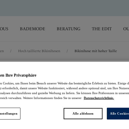
SOUS
BADEMODE
BERATUNG
THE EDIT
OU
sen
/
Hoch taillierte Bikinihosen
/
Bikinihose mit hoher Taille
Cala Macarella
en Ihre Privatsphäre
 Cookies, um Ihnen beim Besuch unserer Website das bestmögliche Erlebnis zu bieten. Einige d
Bikinihose mit hoher
t erforderlich, damit unsere Website funktioniert, während andere optional sind, um Ihre Nutzer
nalysen durchzuführen und gezielte Werbung zu liefern. Sie können Ihre Präferenzen in unsere
ereich verwalten. Weitere Informationen finden Sie in unserer
Datenschutzrichtlinie.
Zest
19,97 €
war 39,95 €
nstellungen
Alle ablehnen
Alle Cookie