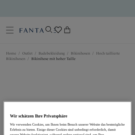
text.skipToContent
text.skipToNavigation
Schließen
0
Ihr Land
Home
/
Outlet
/
Badebekleidung
/
Bikinihosen
/
Hoch taillierte
Sprache
Bikinihosen
/
Bikinihose mit hoher Taille
Wir schätzen Ihre Privatsphäre
27,96 €
war 39,95 €
Wir verwenden Cookies, um Ihnen beim Besuch unserer Website das bestmögliche
Erlebnis zu bieten. Einige dieser Cookies sind unbedingt erforderlich, damit
unsere Website funktioniert, während andere optional sind, um Ihre