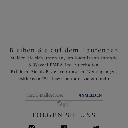
Mehr Abdeckung dank des hoch taillierten Schnitts
Das geraffte Styling bietet einen gerüschten Effekt,
um den Bauchbereich zu schmeicheln
Komplett gefüttert
Artikelnummer: FS505871PEY
Bleiben Sie auf dem Laufenden
Melden Sie sich unten an, um E-Mails von Fantasie
& Wacoal EMEA Ltd. zu erhalten.
Erfahren Sie als Erster von unseren Neuzugängen,
exklusiven Wettbewerben und vielem mehr
ANMELDEN
FOLGEN SIE UNS