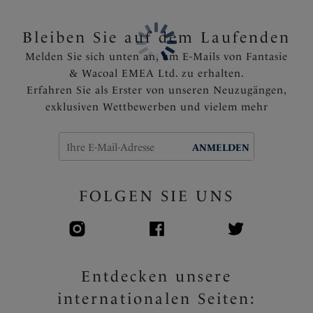
Beinlänge angepasst werden
Komplett gefüttert
Bleiben Sie auf dem Laufenden
Metallische Perlendetails an den Enden der Bänder
Melden Sie sich unten an, um E-Mails von Fantasie
heizen sich in der Sonne nicht auf
& Wacoal EMEA Ltd. zu erhalten.
Artikelnummer: FS506378MUI
Erfahren Sie als Erster von unseren Neuzugängen,
exklusiven Wettbewerben und vielem mehr
ANMELDEN
FOLGEN SIE UNS
Entdecken unsere
internationalen Seiten: