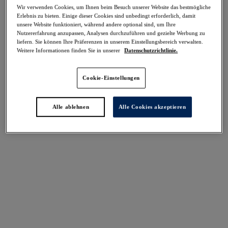
-30%
Wir verwenden Cookies, um Ihnen beim Besuch unserer Website das bestmögliche
Erlebnis zu bieten. Einige dieser Cookies sind unbedingt erforderlich, damit
Teilen
unsere Website funktioniert, während andere optional sind, um Ihre
Nutzererfahrung anzupassen, Analysen durchzuführen und gezielte Werbung zu
liefern. Sie können Ihre Präferenzen in unserem Einstellungsbereich verwalten.
Weitere Informationen finden Sie in unserer
Datenschutzrichtlinie.
Select Sizing
intern. größen
Cookie-Einstellungen
EU
UK
Alle ablehnen
Alle Cookies akzeptieren
Größe auswählen
Körbchengröße auswählen
Lagerbestand
Bitte Größe auswählen
IN DEN WARENKORB