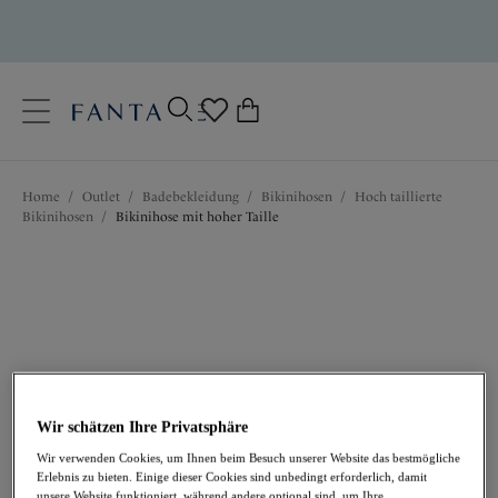
text.skipToContent
text.skipToNavigation
Schließen
0
Ihr Land
Home
/
Outlet
/
Badebekleidung
/
Bikinihosen
/
Hoch taillierte
Sprache
Bikinihosen
/
Bikinihose mit hoher Taille
Wir schätzen Ihre Privatsphäre
23,97 €
war 39,95 €
Wir verwenden Cookies, um Ihnen beim Besuch unserer Website das bestmögliche
Erlebnis zu bieten. Einige dieser Cookies sind unbedingt erforderlich, damit
unsere Website funktioniert, während andere optional sind, um Ihre