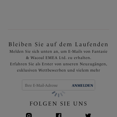
Merkmale und Vorteile
Bessere Abdeckung durch den hoch taillierten
Schnitt, der mit einem hohem Bein versehen ist
Komplett gefüttert
Artikelnummer: FS503778DEN
Bleiben Sie auf dem Laufenden
Melden Sie sich unten an, um E-Mails von Fantasie
& Wacoal EMEA Ltd. zu erhalten.
Erfahren Sie als Erster von unseren Neuzugängen,
exklusiven Wettbewerben und vielem mehr
ANMELDEN
FOLGEN SIE UNS