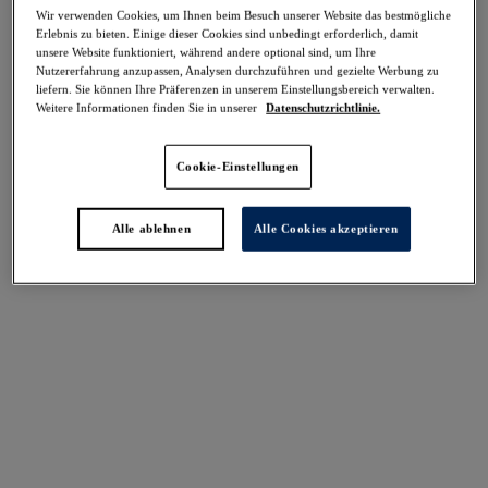
-40%
Wir verwenden Cookies, um Ihnen beim Besuch unserer Website das bestmögliche
Erlebnis zu bieten. Einige dieser Cookies sind unbedingt erforderlich, damit
Teilen
unsere Website funktioniert, während andere optional sind, um Ihre
Nutzererfahrung anzupassen, Analysen durchzuführen und gezielte Werbung zu
liefern. Sie können Ihre Präferenzen in unserem Einstellungsbereich verwalten.
Weitere Informationen finden Sie in unserer
Datenschutzrichtlinie.
Select Sizing
intern. größen
Cookie-Einstellungen
EU
UK
Alle ablehnen
Alle Cookies akzeptieren
Größe auswählen
Körbchengröße auswählen
Lagerbestand
Bitte Größe auswählen
IN DEN WARENKORB