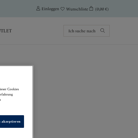
0
Einloggen
(0,00 €)
Wunschliste
TLET
ieser Cookies
se
erfahrung
m
s akzeptieren