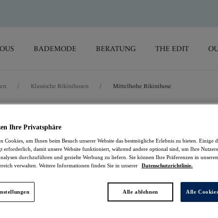
SOUS
BADEMODE
BERATUNG
THE EDIT
OU
sen
/
Klassische Bikinihosen
/
Mittelhohe Bikinihose
Pichola
en Ihre Privatsphäre
 Cookies, um Ihnen beim Besuch unserer Website das bestmögliche Erlebnis zu bieten. Einige d
Mittelhohe Bikiniho
t erforderlich, damit unsere Website funktioniert, während andere optional sind, um Ihre Nutzer
nalysen durchzuführen und gezielte Werbung zu liefern. Sie können Ihre Präferenzen in unsere
ereich verwalten. Weitere Informationen finden Sie in unserer
Datenschutzrichtlinie.
Black
18,47 €
war 36,95 €
nstellungen
Alle ablehnen
Alle Cookie