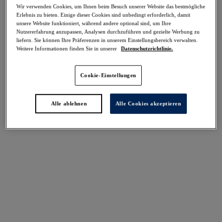
-50%
Wir verwenden Cookies, um Ihnen beim Besuch unserer Website das bestmögliche
Teilen
Erlebnis zu bieten. Einige dieser Cookies sind unbedingt erforderlich, damit
unsere Website funktioniert, während andere optional sind, um Ihre
Nutzererfahrung anzupassen, Analysen durchzuführen und gezielte Werbung zu
liefern. Sie können Ihre Präferenzen in unserem Einstellungsbereich verwalten.
Weitere Informationen finden Sie in unserer
Datenschutzrichtlinie.
Select Sizing
intern. größen
Cookie-Einstellungen
EU
UK
Alle ablehnen
Alle Cookies akzeptieren
Größe auswählen
Körbchengröße auswählen
Lagerbestand
Bitte Größe auswählen
IN DEN WARENKORB