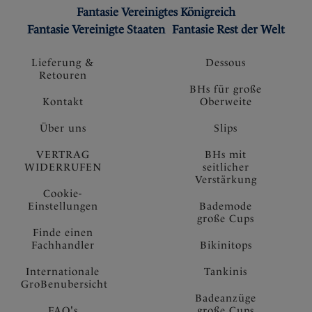
Fantasie Vereinigtes Königreich
Fantasie Vereinigte Staaten
Fantasie Rest der Welt
Lieferung &
Dessous
Retouren
BHs für große
Kontakt
Oberweite
Über uns
Slips
VERTRAG
BHs mit
WIDERRUFEN
seitlicher
Verstärkung
Cookie-
Einstellungen
Bademode
große Cups
Finde einen
Fachhandler
Bikinitops
Internationale
Tankinis
GroBenubersicht
Badeanzüge
FAQ's
große Cups