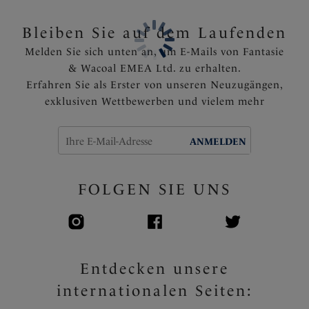
und Stützung ausgekleidet
Fest angebrachte, voll verstellbare Träger
Bleiben Sie auf dem Laufenden
Das Apex-Detail des Trägers ist ein mehrfarbiger
Melden Sie sich unten an, um E-Mails von Fantasie
Schildpattring
& Wacoal EMEA Ltd. zu erhalten.
Artikelnummer: FS505001BLK
Erfahren Sie als Erster von unseren Neuzugängen,
exklusiven Wettbewerben und vielem mehr
ANMELDEN
FOLGEN SIE UNS
Entdecken unsere
internationalen Seiten: