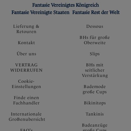
Fantasie Vereinigtes Königreich
Fantasie Vereinigte Staaten
Fantasie Rest der Welt
Lieferung &
Dessous
Retouren
BHs für große
Kontakt
Oberweite
Über uns
Slips
VERTRAG
BHs mit
WIDERRUFEN
seitlicher
Verstärkung
Cookie-
Einstellungen
Bademode
große Cups
Finde einen
Fachhandler
Bikinitops
Internationale
Tankinis
GroBenubersicht
Badeanzüge
FAQ's
große Cups