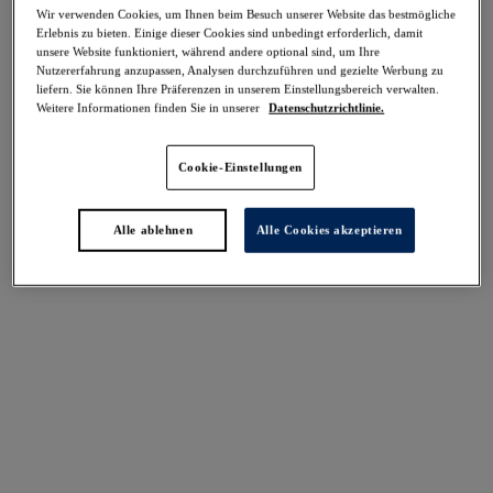
-40%
Wir verwenden Cookies, um Ihnen beim Besuch unserer Website das bestmögliche
Teilen
Erlebnis zu bieten. Einige dieser Cookies sind unbedingt erforderlich, damit
unsere Website funktioniert, während andere optional sind, um Ihre
Nutzererfahrung anzupassen, Analysen durchzuführen und gezielte Werbung zu
liefern. Sie können Ihre Präferenzen in unserem Einstellungsbereich verwalten.
Weitere Informationen finden Sie in unserer
Datenschutzrichtlinie.
Select Sizing
intern. größen
Cookie-Einstellungen
EU
UK
Alle ablehnen
Alle Cookies akzeptieren
Größe auswählen
Körbchengröße auswählen
Lagerbestand
Bitte Größe auswählen
IN DEN WARENKORB