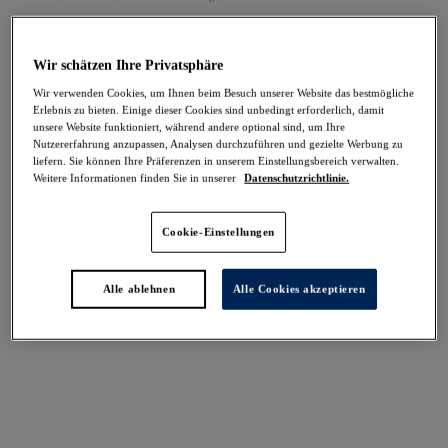
Wir schätzen Ihre Privatsphäre
FILTER
Wir verwenden Cookies, um Ihnen beim Besuch unserer Website das bestmögliche
Die Ergebnisse werden bei der Auswahl automatisch aktualisiert.
Erlebnis zu bieten. Einige dieser Cookies sind unbedingt erforderlich, damit
unsere Website funktioniert, während andere optional sind, um Ihre
Filter hinzufügen
Nutzererfahrung anzupassen, Analysen durchzuführen und gezielte Werbung zu
liefern. Sie können Ihre Präferenzen in unserem Einstellungsbereich verwalten.
Weitere Informationen finden Sie in unserer
Datenschutzrichtlinie.
Sortieren nach
Anzahl der Produkte pro 
39
Artikel gefunden
Cookie-Einstellungen
Alle ablehnen
Alle Cookies akzeptieren
Almeria
Almeria
-50%
-50%
Tankini-Oberteil mit
Tankini-Oberteil mit
verdrehtem Detail
verdrehtem Detail
Multi
Watermelon
47,47 €
43,97 €
war 94,95 €
war 87,95 €