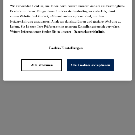
-30%
Wir verwenden Cookies, um Ihnen beim Besuch unserer Website das bestmögliche
Teilen
Erlebnis zu bieten. Einige dieser Cookies sind unbedingt erforderlich, damit
unsere Website funktioniert, während andere optional sind, um Ihre
Nutzererfahrung anzupassen, Analysen durchzuführen und gezielte Werbung zu
liefern. Sie können Ihre Präferenzen in unserem Einstellungsbereich verwalten.
Weitere Informationen finden Sie in unserer
Datenschutzrichtlinie.
Cookie-Einstellungen
Select Sizing
intern. größen
Alle ablehnen
Alle Cookies akzeptieren
EU
UK
Größe auswählen
Körbchengröße auswählen
Lagerbestand
Bitte Größe auswählen