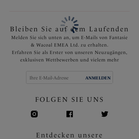
Dreiteilige Körbchen mit seitlicher Verstärkung für
eine hervorragende Hebung und nach vorne
gerichtete Projektion der Brust
Körbchen bestehen aus weichem Stoff für mehr
Bleiben Sie auf dem Laufenden
Komfort
Melden Sie sich unten an, um E-Mails von Fantasie
Die Spitzen besetzen Oberschalen sind mit einem
& Wacoal EMEA Ltd. zu erhalten.
flachen und dehnbarem Stoßband entlang des
Erfahren Sie als Erster von unseren Neuzugängen,
Ausschnitts für eine bequeme Passform versehen.
exklusiven Wettbewerben und vielem mehr
Perfekt für alle Arten von Brüsten
Die Träger sind hinten leicht zur Mitte positioniert,
um ein Verrutschen der Träger zu verhindern und
ANMELDEN
gleichzeitig mehr Stützung zu bieten
Voll verstellbare Träger
FOLGEN SIE UNS
Artikelnummer: FL2982PLM
Entdecken unsere