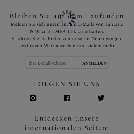
Dreiteilige Körbchen mit seitlicher Verstärkung für
eine hervorragende Hebung und nach vorne
Bleiben Sie auf dem Laufenden
gerichtete Projektion der Brust
Melden Sie sich unten an, um E-Mails von Fantasie
Luxuriöse Stickerei mit Lurex-Punkten ziert die
& Wacoal EMEA Ltd. zu erhalten.
Oberschalen und den Rahmen des BHs
Erfahren Sie als Erster von unseren Neuzugängen,
Luxuriöse Stickmotive auf den vorderen Trägern
exklusiven Wettbewerben und vielem mehr
Cut-Out Detail vorne in der Mitte
Rückenteil mit Powernet für einen festen Halt
Voll verstellbare Träger
ANMELDEN
Kleiner Charme mit metallischem Effekt zwischen
den Cups
FOLGEN SIE UNS
Artikelnummer: FL102601BLK
Entdecken unsere
internationalen Seiten: