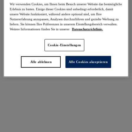
-50%
Wir verwenden Cookies, um Ihnen beim Besuch unserer Website das bestmögliche
Erlebnis zu bieten. Einige dieser Cookies sind unbedingt erforderlich, damit
Teilen
unsere Website funktioniert, während andere optional sind, um Ihre
Nutzererfahrung anzupassen, Analysen durchzuführen und gezielte Werbung zu
liefern. Sie können Ihre Präferenzen in unserem Einstellungsbereich verwalten.
Weitere Informationen finden Sie in unserer
Datenschutzrichtlinie.
Select Sizing
intern. größen
Cookie-Einstellungen
EU
UK
Alle ablehnen
Alle Cookies akzeptieren
Größe auswählen
Körbchengröße auswählen
Lagerbestand
Bitte Größe auswählen
IN DEN WARENKORB