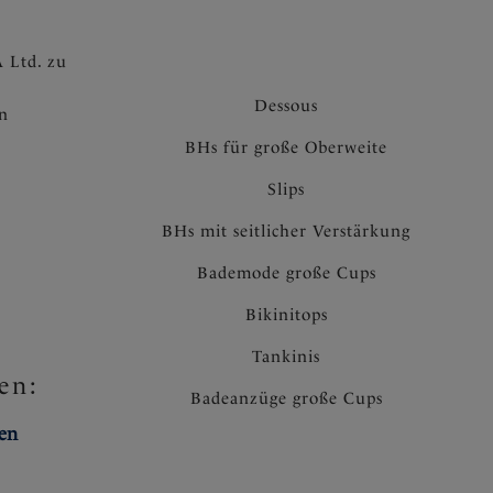
 Ltd. zu
Anhängsel
Dessous
en
BHs für große Oberweite
Slips
BHs mit seitlicher Verstärkung
Bademode große Cups
Bikinitops
Tankinis
en:
Badeanzüge große Cups
ten