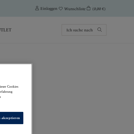
0
Einloggen
(0,00 €)
Wunschliste
TLET
ieser Cookies
BH
erfahrung
m
s akzeptieren