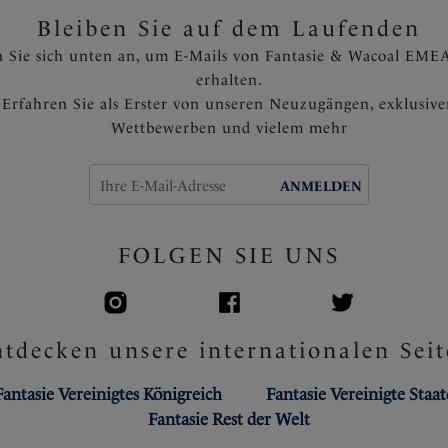
verhindern
Bleiben Sie auf dem Laufenden
Voll verstellbare Träger
 Sie sich unten an, um E-Mails von Fantasie & Wacoal EMEA
Verziert mit einem kleinen 
erhalten.
Artikelnummer: FL6912PAN
Erfahren Sie als Erster von unseren Neuzugängen, exklusiv
Wettbewerben und vielem mehr
ANMELDEN
FOLGEN SIE UNS
tdecken unsere internationalen Seit
Fantasie Vereinigtes Königreich
Fantasie Vereinigte Staa
Fantasie Rest der Welt