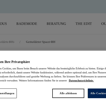
SOUS
BADEMODE
BERATUNG
THE EDIT
OU
oldete-BHs
/
Gemoldeter Spacer-BH
Envisage
en Ihre Privatsphäre
 Cookies, um Ihnen beim Besuch unserer Website das bestmögliche Erlebnis zu bieten. Einige d
Gemoldeter Spacer-
t erforderlich, damit unsere Website funktioniert, während andere optional sind, um Ihre Nutzer
nalysen durchzuführen und gezielte Werbung zu liefern. Sie können Ihre Präferenzen in unsere
ereich verwalten. Weitere Informationen finden Sie in unserer
Datenschutzrichtlinie.
Passion
43,17 €
war 71,95 €
nstellungen
Alle ablehnen
Alle Cookie