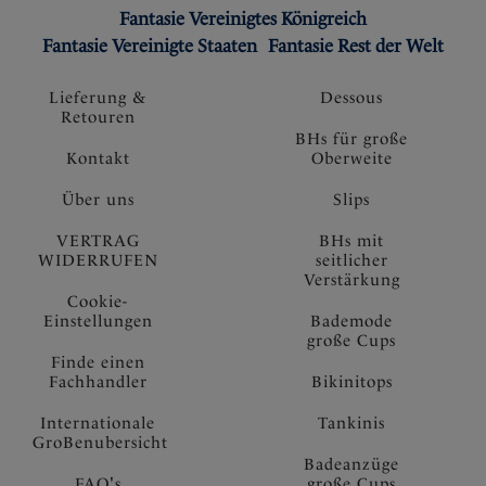
Fantasie Vereinigtes Königreich
Fantasie Vereinigte Staaten
Fantasie Rest der Welt
Lieferung &
Dessous
Retouren
BHs für große
Kontakt
Oberweite
Über uns
Slips
VERTRAG
BHs mit
WIDERRUFEN
seitlicher
Verstärkung
Cookie-
Einstellungen
Bademode
große Cups
Finde einen
Fachhandler
Bikinitops
Internationale
Tankinis
GroBenubersicht
Badeanzüge
FAQ's
große Cups