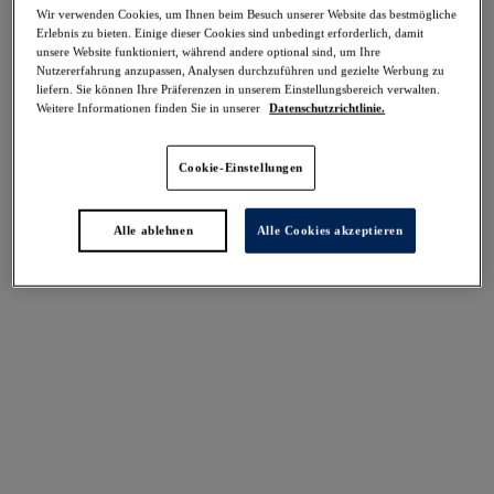
-30%
Wir verwenden Cookies, um Ihnen beim Besuch unserer Website das bestmögliche
Teilen
Erlebnis zu bieten. Einige dieser Cookies sind unbedingt erforderlich, damit
unsere Website funktioniert, während andere optional sind, um Ihre
Nutzererfahrung anzupassen, Analysen durchzuführen und gezielte Werbung zu
liefern. Sie können Ihre Präferenzen in unserem Einstellungsbereich verwalten.
Weitere Informationen finden Sie in unserer
Datenschutzrichtlinie.
Select Sizing
intern. größen
Cookie-Einstellungen
EU
UK
Alle ablehnen
Alle Cookies akzeptieren
Größe auswählen
Körbchengröße auswählen
Lagerbestand
Bitte Größe auswählen
IN DEN WARENKORB