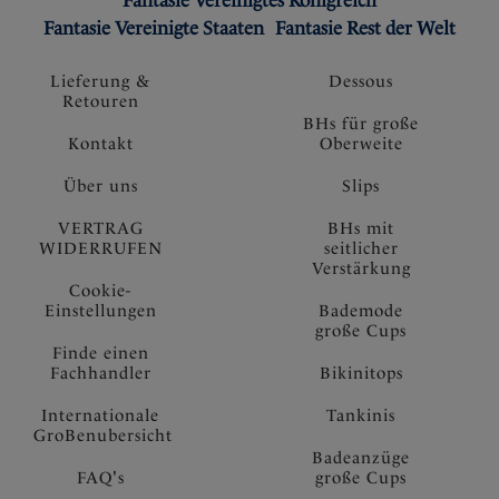
Fantasie Vereinigtes Königreich
Fantasie Vereinigte Staaten
Fantasie Rest der Welt
Lieferung &
Dessous
Retouren
BHs für große
Kontakt
Oberweite
Über uns
Slips
VERTRAG
BHs mit
WIDERRUFEN
seitlicher
Verstärkung
Cookie-
Einstellungen
Bademode
große Cups
Finde einen
Fachhandler
Bikinitops
Internationale
Tankinis
GroBenubersicht
Badeanzüge
FAQ's
große Cups