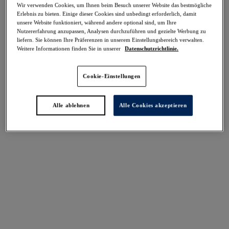
Wir verwenden Cookies, um Ihnen beim Besuch unserer Website das bestmögliche
Teilen
Erlebnis zu bieten. Einige dieser Cookies sind unbedingt erforderlich, damit
unsere Website funktioniert, während andere optional sind, um Ihre
Nutzererfahrung anzupassen, Analysen durchzuführen und gezielte Werbung zu
liefern. Sie können Ihre Präferenzen in unserem Einstellungsbereich verwalten.
Weitere Informationen finden Sie in unserer
Datenschutzrichtlinie.
Select Sizing
intern. größen
Cookie-Einstellungen
EU
UK
Alle ablehnen
Alle Cookies akzeptieren
Größe auswählen
Körbchengröße auswählen
Lagerbestand
Bitte Größe auswählen
IN DEN WARENKORB