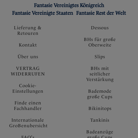
Fantasie Vereinigtes Königreich
Fantasie Vereinigte Staaten
Fantasie Rest der Welt
Lieferung &
Dessous
Retouren
BHs für große
Kontakt
Oberweite
Über uns
Slips
VERTRAG
BHs mit
WIDERRUFEN
seitlicher
Verstärkung
Cookie-
Einstellungen
Bademode
große Cups
Finde einen
Fachhandler
Bikinitops
Internationale
Tankinis
GroBenubersicht
Badeanzüge
FAQ's
große Cups