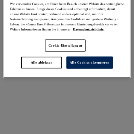
-30%
Wir verwenden Cookies, um Ihnen beim Besuch unserer Website das bestmögliche
Teilen
Erlebnis zu bieten. Einige dieser Cookies sind unbedingt erforderlich, damit
unsere Website funktioniert, während andere optional sind, um Ihre
Nutzererfahrung anzupassen, Analysen durchzuführen und gezielte Werbung zu
liefern. Sie können Ihre Präferenzen in unserem Einstellungsbereich verwalten.
Weitere Informationen finden Sie in unserer
Datenschutzrichtlinie.
Select Sizing
intern. größen
Cookie-Einstellungen
EU
UK
Alle ablehnen
Alle Cookies akzeptieren
Größe auswählen
Körbchengröße auswählen
Lagerbestand
Bitte Größe auswählen
IN DEN WARENKORB