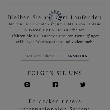
der Taille für eine geschmeidige Silhouette
Die rückwärtige Mittelnaht trägt zur Formung bei
Bleiben Sie auf dem Laufenden
Artikelnummer: FL3095ROE
Melden Sie sich unten an, um E-Mails von Fantasie
& Wacoal EMEA Ltd. zu erhalten.
Erfahren Sie als Erster von unseren Neuzugängen,
exklusiven Wettbewerben und vielem mehr
ANMELDEN
FOLGEN SIE UNS
Entdecken unsere
internationalen Seiten: