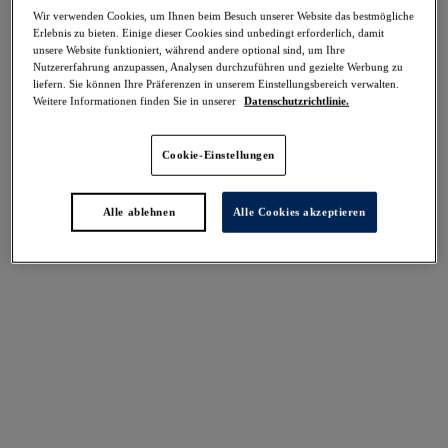
Teilen
Wir verwenden Cookies, um Ihnen beim Besuch unserer Website das bestmögliche
Erlebnis zu bieten. Einige dieser Cookies sind unbedingt erforderlich, damit
unsere Website funktioniert, während andere optional sind, um Ihre
Nutzererfahrung anzupassen, Analysen durchzuführen und gezielte Werbung zu
liefern. Sie können Ihre Präferenzen in unserem Einstellungsbereich verwalten.
Weitere Informationen finden Sie in unserer
Datenschutzrichtlinie.
Cookie-Einstellungen
Select Sizing
intern. größen
EU
UK
Alle ablehnen
Alle Cookies akzeptieren
Größe auswählen
Körbchengröße auswählen
Lagerbestand
Bitte Größe auswählen
IN DEN WARENKORB