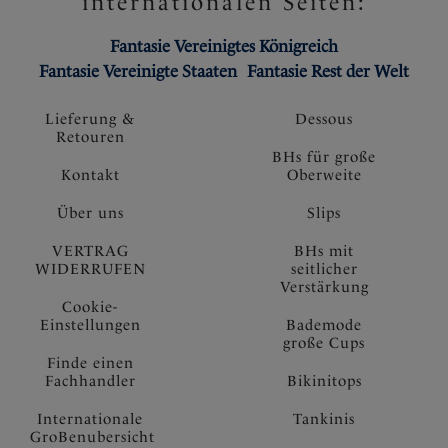
internationalen Seiten:
Fantasie Vereinigtes Königreich
Fantasie Vereinigte Staaten
Fantasie Rest der Welt
Lieferung &
Dessous
Retouren
BHs für große
Kontakt
Oberweite
Über uns
Slips
VERTRAG
BHs mit
WIDERRUFEN
seitlicher
Verstärkung
Cookie-
Einstellungen
Bademode
große Cups
Finde einen
Fachhandler
Bikinitops
Internationale
Tankinis
GroBenubersicht