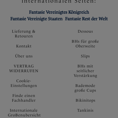
internationalen Seiten:
Fantasie Vereinigtes Königreich
Fantasie Vereinigte Staaten
Fantasie Rest der Welt
Lieferung &
Dessous
Retouren
BHs für große
Kontakt
Oberweite
Über uns
Slips
VERTRAG
BHs mit
WIDERRUFEN
seitlicher
Verstärkung
Cookie-
Einstellungen
Bademode
große Cups
Finde einen
Fachhandler
Bikinitops
Internationale
Tankinis
GroBenubersicht