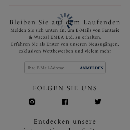
Das mit Stretch Spitze verzierte Stoßband sorgt für
ein sauberes Finish an der vorderen Beinlinie
Bleiben Sie auf dem Laufenden
Artikelnummer: FL2985SDN
Melden Sie sich unten an, um E-Mails von Fantasie
& Wacoal EMEA Ltd. zu erhalten.
Erfahren Sie als Erster von unseren Neuzugängen,
exklusiven Wettbewerben und vielem mehr
ANMELDEN
FOLGEN SIE UNS
Entdecken unsere