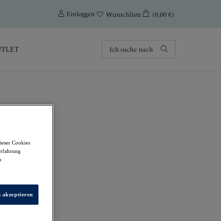
0
Einloggen
(0,00 €)
Wunschliste
TLET
ieser Cookies
erfahrung
m
s akzeptieren