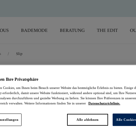
SOUS
BADEMODE
BERATUNG
THE EDIT
OU
s
/
Slip
Pippa
en Ihre Privatsphäre
 Cookies, um Ihnen beim Besuch unserer Website das bestmögliche Erlebnis zu bieten. Einige d
Slip
t erforderlich, damit unsere Website funktioniert, während andere optional sind, um Ihre Nutzer
nalysen durchzuführen und gezielte Werbung zu liefern. Sie können Ihre Präferenzen in unsere
ereich verwalten. Weitere Informationen finden Sie in unserer
Datenschutzrichtlinie.
Summer Garden
17,37 €
war 28,95 €
nstellungen
Alle ablehnen
Alle Cookie