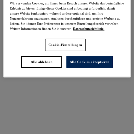
Wir verwenden Cookies, um Ihnen beim Besuch unserer Website das bestmögliche
Teilen
Erlebnis zu bieten. Einige dieser Cookies sind unbedingt erforderlich, damit
unsere Website funktioniert, während andere optional sind, um Ihre
Nutzererfahrung anzupassen, Analysen durchzuführen und gezielte Werbung zu
liefern. Sie können Ihre Präferenzen in unserem Einstellungsbereich verwalten.
Weitere Informationen finden Sie in unserer
Datenschutzrichtlinie.
Select Sizing
intern. größen
Cookie-Einstellungen
EU
UK
Alle ablehnen
Alle Cookies akzeptieren
Größe auswählen
Körbchengröße auswählen
Lagerbestand
Bitte Größe auswählen
IN DEN WARENKORB