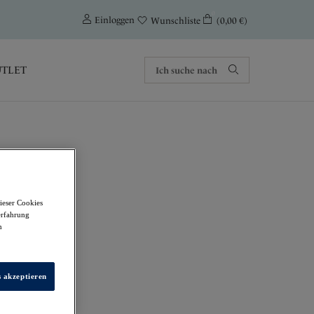
0
Einloggen
(0,00 €)
Wunschliste
TLET
ieser Cookies
 Stretchmaterial
erfahrung
m
s akzeptieren