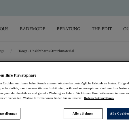
SOUS
BADEMODE
BERATUNG
THE EDIT
OU
ngs
/
Tanga - Unsichtbares Stretchmaterial
Smoothease
en Ihre Privatsphäre
 Cookies, um Ihnen beim Besuch unserer Website das bestmögliche Erlebnis zu bieten. Einige d
Tanga - Unsichtbares
t erforderlich, damit unsere Website funktioniert, während andere optional sind, um Ihre Nutzer
nalysen durchzuführen und gezielte Werbung zu liefern. Sie können Ihre Präferenzen in unsere
ereich verwalten. Weitere Informationen finden Sie in unserer
Datenschutzrichtlinie.
Coffee Roast
9,76 €
war 13,95 €
nstellungen
Alle ablehnen
Alle Cookie