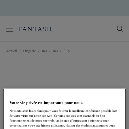
text.skipToContent
text.skipToNavigation
Fermer
Votre pays
Accueil
/
Lingerie
/
Bas
/
Bas
/
Slip
Langue
Votre vie privée est importante pour nous.
Nous utilisons les cookies pour vous fournir la meilleure expérience possible lors
de votre visite sur notre site web. Certains cookies sont essentiels au bon
fonctionnement de notre site web, tandis que d’autres sont optionnels pour
Partager
personnaliser votre expérience utilisateur, réaliser des études statistiques et vous