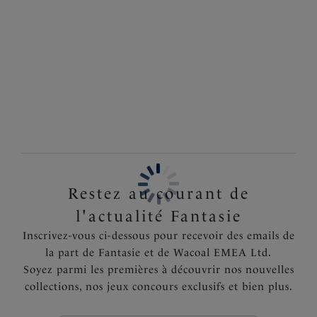
base bleu marine riche, créant un magnifique
Information & entretien
contraste. Cette culotte luxueuse est confectionnée
dans un tissu ultra-doux pour un confort total, avec
Également dans la collection
une dentelle stretch délicate sur le bord de la jambe.
Complétez votre look en l'associant à notre Soutien-
gorge Renfort Latéral coordonné.
Caractéristiques
Tissu imprimé ultra doux sur le devant et au dos
Dentelle stretch à l’avant et au dos des jambes
Petit nœud délicat à l’avant
Restez au courant de
Code produit : FL101550MIH
l'actualité Fantasie
Inscrivez-vous ci-dessous pour recevoir des emails de
la part de Fantasie et de Wacoal EMEA Ltd.
Soyez parmi les premières à découvrir nos nouvelles
collections, nos jeux concours exclusifs et bien plus.