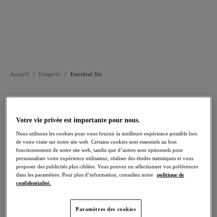
chaque moment de sa vie.
1# Les Alliés du Quotidien
2# Les Invisibles
3# La Séduction
4# Les Solutions
5# Les Sans Armatures
6# Le Sport
Accueil
/
Lingerie
/
Essential Six
FILTRES
Votre vie privée est importante pour nous.
Les résultats seront automatiquement actualisés lors de la sélection.
Nous utilisons les cookies pour vous fournir la meilleure expérience possible lors
de votre visite sur notre site web. Certains cookies sont essentiels au bon
Ajouter un filtre
fonctionnement de notre site web, tandis que d’autres sont optionnels pour
personnaliser votre expérience utilisateur, réaliser des études statistiques et vous
proposer des publicités plus ciblées. Vous pouvez ou sélectionner vos préférences
Trier par
Nombre de produits par 
22
articles trouvés
dans les paramètres. Pour plus d’information, consultez notre
politique de
confidentialité.
Paramètres des cookies