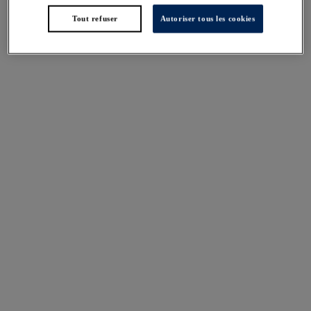
Evergreen
Tout refuser
Autoriser tous les cookies
Plusieurs coloris disponibles
Smoothease
Smoothease
Slip Curve, invisible
Slip Couvrant Invisible
Natural Beige
Stretch
Cafe Au Lait
Plusieurs coloris disponibles
Smoothease
Smoothease
Shorty Confort Invisible
Slip sculptant
Natural Beige
Natural Beige