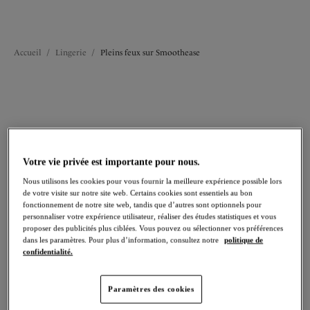
Voir toute la lingerie
Soutiens-gorge
Bas
Accueil
/
Lingerie
/
Pleins feux sur Smoothease
FILTRES
Les résultats seront automatiquement actualisés lors de la sélection.
Ajouter un filtre
Votre vie privée est importante pour nous.
Nous utilisons les cookies pour vous fournir la meilleure expérience possible lors
Trier par
Nombre de produits par 
de votre visite sur notre site web. Certains cookies sont essentiels au bon
22
articles trouvés
fonctionnement de notre site web, tandis que d’autres sont optionnels pour
personnaliser votre expérience utilisateur, réaliser des études statistiques et vous
proposer des publicités plus ciblées. Vous pouvez ou sélectionner vos préférences
dans les paramètres. Pour plus d’information, consultez notre
politique de
confidentialité.
Smoothease
Smoothease
Paramètres des cookies
Slip Couvrant Invisible
Slip Curve, invisible
Stretch
Black