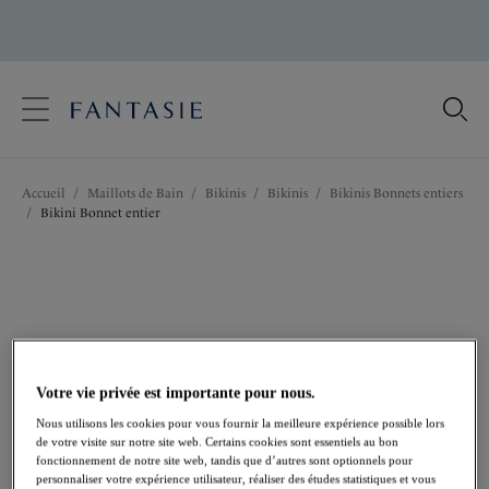
text.skipToContent
text.skipToNavigation
Fermer
Votre pays
Accueil
/
Maillots de Bain
/
Bikinis
/
Bikinis
/
Bikinis Bonnets entiers
Langue
/
Bikini Bonnet entier
Votre vie privée est importante pour nous.
Nous utilisons les cookies pour vous fournir la meilleure expérience possible lors
de votre visite sur notre site web. Certains cookies sont essentiels au bon
fonctionnement de notre site web, tandis que d’autres sont optionnels pour
personnaliser votre expérience utilisateur, réaliser des études statistiques et vous