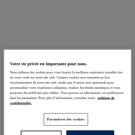
Pichola
Pichola
Slip ceinture ajustable
Slip Bikini taille haute
Tropical Blue
Tropical Blue
Votre vie privée est importante pour nous.
Ottawa
Ottawa
Nous utilisons les cookies pour vous fournir la meilleure expérience possible lors
de votre visite sur notre site web. Certains cookies sont essentiels au bon
Bikini Bonnet entier
Slip Bikini taille mi-
fonctionnement de notre site web, tandis que d’autres sont optionnels pour
Bright Jade
haute
personnaliser votre expérience utilisateur, réaliser des études statistiques et vous
Bright Jade
proposer des publicités plus ciblées. Vous pouvez ou sélectionner vos préférences
dans les paramètres. Pour plus d’information, consultez notre
politique de
confidentialité.
Plusieurs coloris disponibles
Plusieurs coloris disponibles
Paramètres des cookies