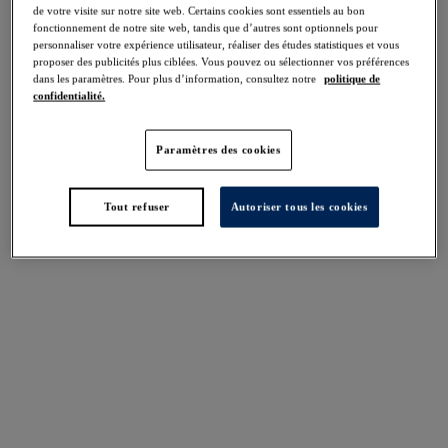
de votre visite sur notre site web. Certains cookies sont essentiels au bon
fonctionnement de notre site web, tandis que d’autres sont optionnels pour
Nous contacter par téléphone
personnaliser votre expérience utilisateur, réaliser des études statistiques et vous
proposer des publicités plus ciblées. Vous pouvez ou sélectionner vos préférences
dans les paramètres. Pour plus d’information, consultez notre
politique de
+33 04 37 59 80 37
confidentialité.
Nous écrire
Paramètres des cookies
Fantasie Customer Service,
Wacoal Europe,
Tout refuser
Autoriser tous les cookies
The Corsetry Factory,
Rothwell Road,
Desborough,
Northamptonshire,
NN14 2PG ROYAUME-UNI
Nous sommes disponibles du lundi au vendredi, de 09h00 à
17h00 (sauf jours fériés). Nous nous efforcerons de vous
répondre dans 48h (jours ouvrés). Toutefois, dans certains cas,
des périodes plus longues peuvent être prises en compte.