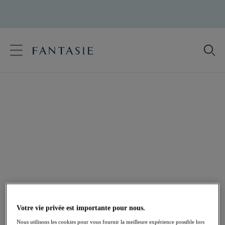
text.skipToContent
text.skipToNavigation
Fermer
Votre pays
Langue
Nous Contacter
Email
Votre vie privée est importante pour nous.
contact@fantasie.com
Nous utilisons les cookies pour vous fournir la meilleure expérience possible lors