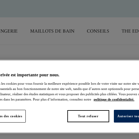
INGERIE
MAILLOTS DE BAIN
CONSEILS
THE ED
privée est importante pour nous.
Fusion
 les cookies pour vous fournir la meilleure expérience possible lors de votre visite sur notre site 
essentiels au bon fonctionnement de notre site web, tandis que d’autres sont optionnels pour perso
Slip
lisateur, réaliser des études statistiques et vous proposer des publicités plus ciblées. Vous pouvez
es dans les paramètres. Pour plus d’information, consultez notre
politique de confidentialité.
Natural Beige
s des cookies
Tout refuser
Autoriser tou