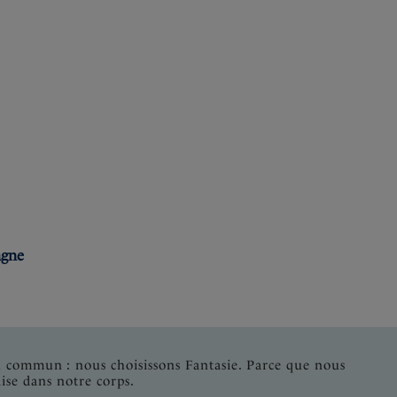
:
agne
n commun : nous choisissons Fantasie. Parce que nous
ise dans notre corps.