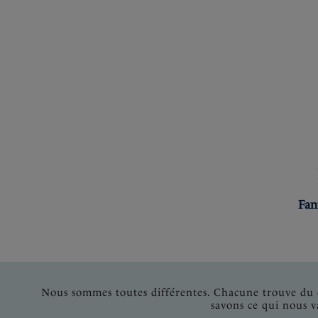
Fan
Nous sommes toutes différentes. Chacune trouve du c
savons ce qui nous v