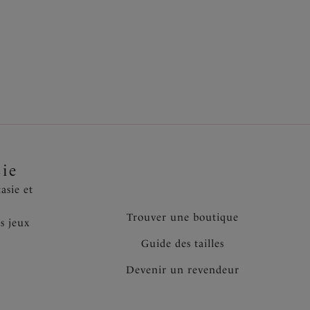
d rayé tendance doux au toucher
nture et sur le tour de jambe pour une finition
ale au dos pour plus de forme
sie
asie et
Trouver une boutique
s jeux
Guide des tailles
Devenir un revendeur