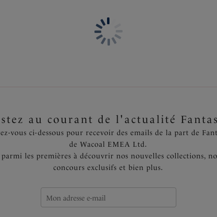
Conçu dans un tissu jacquar
Large élastique plat à la cei
lisse
Fronces sur la couture centr
Code produit : FL3095NAE
stez au courant de l'actualité Fanta
vez-vous ci-dessous pour recevoir des emails de la part de Fant
de Wacoal EMEA Ltd.
 parmi les premières à découvrir nos nouvelles collections, no
concours exclusifs et bien plus.