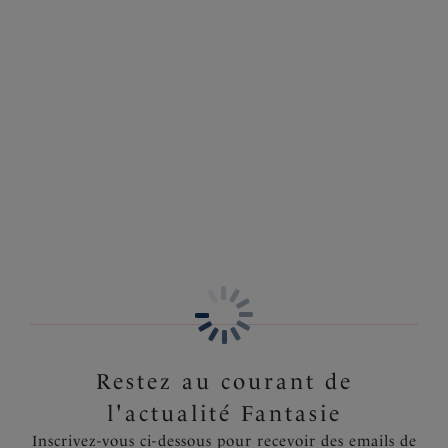
Hope Bay
Koh Lipe
Bikini Tour de cou
Bikini Tour de cou
Ultramarine
Black & Cream
Lake Orta
Bikini Tour de cou
French Navy
Restez au courant de
l'actualité Fantasie
Inscrivez-vous ci-dessous pour recevoir des emails de