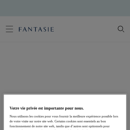
text.skipToContent
text.skipToNavigation
Fermer
Votre pays
Bikini Tour de Cou
Langue
Offrez-vous des maillots de bain parfaitement ajustés
avec les Hauts de Bikini Tour de Cou de Fantasie,
déclinés en un éventail d'imprimés audacieux et de
basiques intemporels. Conçus avec un décolleté
plongeant flatteur et des bonnets doublés pour un
maintien optimal tout au long de la journée.
Votre vie privée est importante pour nous.
Voir tous les bikinis
Balconnets
Nous utilisons les cookies pour vous fournir la meilleure expérience possible lors
Bonnets entiers
Plunges
de votre visite sur notre site web. Certains cookies sont essentiels au bon
fonctionnement de notre site web, tandis que d’autres sont optionnels pour