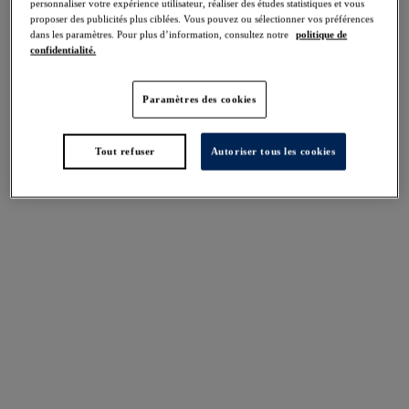
personnaliser votre expérience utilisateur, réaliser des études statistiques et vous
Accueil
/
Maillots de Bain
/
Bikinis
/
Bikinis
/
Bikini Tour de Cou
proposer des publicités plus ciblées. Vous pouvez ou sélectionner vos préférences
dans les paramètres. Pour plus d’information, consultez notre
politique de
confidentialité.
FILTRES
Paramètres des cookies
Les résultats seront automatiquement actualisés lors de la sélection.
Tout refuser
Autoriser tous les cookies
Ajouter un filtre
Trier par
Nombre de produits par 
5
articles trouvés
Sunset Reef
Cabo Verde
Bikini Tour de cou
Bikini Tour de cou
Heatwave
Cactus