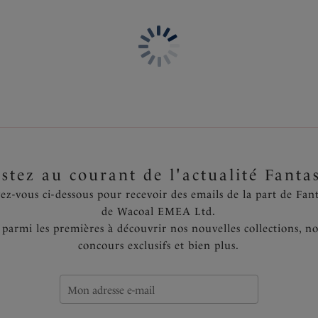
plus de forme
Joli détail drapé sur le devan
Coutures cachées pour un déco
Dos et bonnets doublés pour
Bretelles multipositions enti
épaules ou croisées dans le d
Languette marquée Fantasie
Code produit : FS6495INK
stez au courant de l'actualité Fanta
vez-vous ci-dessous pour recevoir des emails de la part de Fant
de Wacoal EMEA Ltd.
 parmi les premières à découvrir nos nouvelles collections, no
concours exclusifs et bien plus.