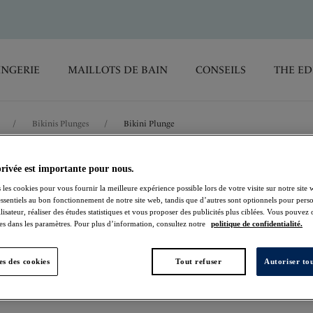
INGERIE
MAILLOTS DE BAIN
CONSEILS
THE ED
/
Bikinis Plunges
/
Bikini Plunge
privée est importante pour nous.
Ottawa
 les cookies pour vous fournir la meilleure expérience possible lors de votre visite sur notre site 
essentiels au bon fonctionnement de notre site web, tandis que d’autres sont optionnels pour perso
Bikini Plunge
lisateur, réaliser des études statistiques et vous proposer des publicités plus ciblées. Vous pouvez
es dans les paramètres. Pour plus d’information, consultez notre
politique de confidentialité.
Ink
s des cookies
Tout refuser
Autoriser tou