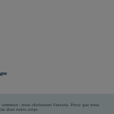
:
agne
n commun : nous choisissons Fantasie. Parce que nous
ise dans notre corps.