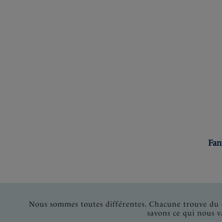
Fan
Nous sommes toutes différentes. Chacune trouve du c
savons ce qui nous v