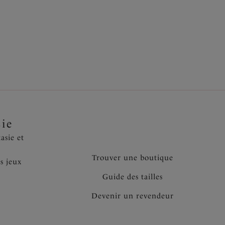
t
lleté lisse et sans coutures
 plus de maintien
èrement réglables pouvant être portées sur les
os
sie
asie et
Trouver une boutique
s jeux
Guide des tailles
Devenir un revendeur