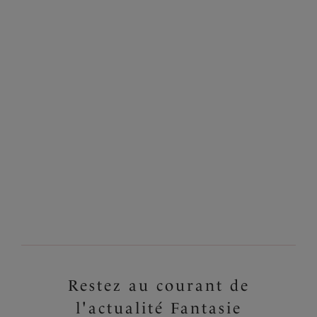
Tendances lingerie
Rafraîchissez votre collection de lingerie et découvrez les dernières
créations de Fantasie pour la saison à venir.
Restez au courant de
l'actualité Fantasie