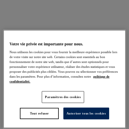
Smoothease
La collection Smoothease de Fantasie est
confectionnée dans un tissu ultra-doux avec des
bords sans coutures pour un effet seconde peau et
Votre vie privée est importante pour nous.
une invisibilité totale sous les vêtements.
Nous utilisons les cookies pour vous fournir la meilleure expérience possible lors
EXPLORER
de votre visite sur notre site web. Certains cookies sont essentiels au bon
fonctionnement de notre site web, tandis que d’autres sont optionnels pour
personnaliser votre expérience utilisateur, réaliser des études statistiques et vous
proposer des publicités plus ciblées. Vous pouvez ou sélectionner vos préférences
Culottes invisibles : effet seconde peau
dans les paramètres. Pour plus d’information, consultez notre
politique de
garanti
confidentialité.
Paramètres des cookies
Tout refuser
Autoriser tous les cookies