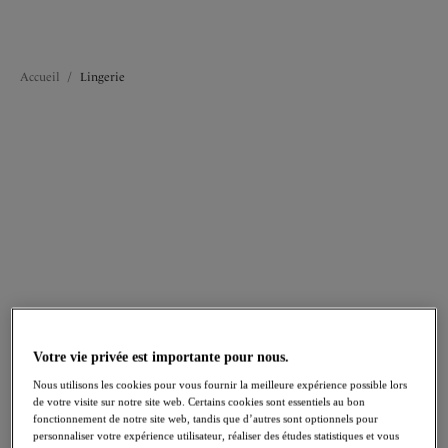
Guide d'application des soutiens-gorge
Accueil
/
Lingerie
FILTRES
Les résultats seront automatiquement actualisés lors de la sélection.
Ajouter un filtre
Trier par
Nombre de produits par 
259
articles trouvés
Votre vie privée est importante pour nous.
Nous utilisons les cookies pour vous fournir la meilleure expérience possible lors
Lucia
Magdalena
de votre visite sur notre site web. Certains cookies sont essentiels au bon
fonctionnement de notre site web, tandis que d’autres sont optionnels pour
Slip
Soutien-gorge Renfort
personnaliser votre expérience utilisateur, réaliser des études statistiques et vous
Blue Garden
latéral