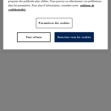
proposer des publicités plus ciblées. Vous pouvez ou sélectionner vos préférences
Vintage Green
dans les paramètres. Pour plus d’information, consultez notre
politique de
confidentialité.
Plusieurs coloris disponibles
Paramètres des cookies
Plusieurs coloris disponibles
Tout refuser
Autoriser tous les cookies
Magdalena
Magdalena
Soutien-gorge
Soutien-gorge Spacer
Balconnet
moulé
Vintage Green
Vintage Green
Plusieurs coloris disponibles
Plusieurs coloris disponibles
Magdalena
Magdalena
String
Slip
Vintage Green
Vintage Green