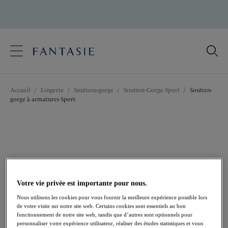
text.skipToContent
text.skipToNavigation
Fermer
Votre pays
Accueil
/
Lingerie
/
Soutiens-gorge
/
Soutien-Gorge Sport
/
Soutien-
Langue
gorge à armatures Sport
Votre vie privée est importante pour nous.
Nous utilisons les cookies pour vous fournir la meilleure expérience possible lors
de votre visite sur notre site web. Certains cookies sont essentiels au bon
fonctionnement de notre site web, tandis que d’autres sont optionnels pour
personnaliser votre expérience utilisateur, réaliser des études statistiques et vous