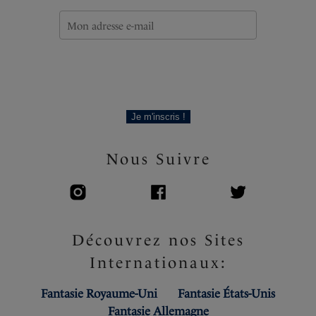
pour le confort et le maintien
Section paddée sur les bretelles pour un confort
optimal sur les épaules
Tissu externe avec propriétés anti-humidité pour la
respirabilité
Panneau avant et dos en maille respirante
Large basque en tissu ultra doux au toucher pour le
Je m'inscris !
maintien
Crochet en J pour conversion en dos nageur
Nous Suivre
Code produit : FL102829BLK
Découvrez nos Sites
Internationaux:
Fantasie Royaume-Uni
Fantasie États-Unis
Fantasie Allemagne