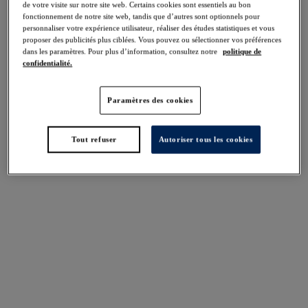
de votre visite sur notre site web. Certains cookies sont essentiels au bon
fonctionnement de notre site web, tandis que d’autres sont optionnels pour
personnaliser votre expérience utilisateur, réaliser des études statistiques et vous
proposer des publicités plus ciblées. Vous pouvez ou sélectionner vos préférences
FILTRES
dans les paramètres. Pour plus d’information, consultez notre
politique de
confidentialité.
Les résultats seront automatiquement actualisés lors de la sélection.
Ajouter un filtre
Paramètres des cookies
Trier par
Nombre de produits par 
6
articles trouvés
Tout refuser
Autoriser tous les cookies
Smoothing
Smoothing
Soutien-gorge Moulé
Soutien-gorge
Nude
Balconnet
Nude