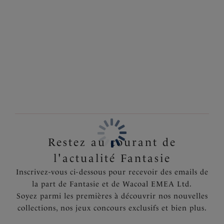
vous offre à la fois un look léger et un bien-aller
Information & entretien
assuré.
Également dans la collection
Caractéristiques
Bonnets moulés en mousse offre une invisibilité
totale pour un effet lisse sans coutures ; parfaits pour
les vêtements près du corps
Code produit : FL4520NUE
Restez au courant de
l'actualité Fantasie
Inscrivez-vous ci-dessous pour recevoir des emails de
la part de Fantasie et de Wacoal EMEA Ltd.
Soyez parmi les premières à découvrir nos nouvelles
collections, nos jeux concours exclusifs et bien plus.