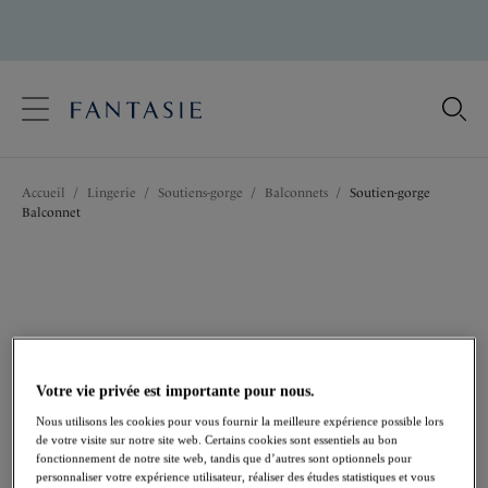
text.skipToContent
text.skipToNavigation
Fermer
Votre pays
Accueil
/
Lingerie
/
Soutiens-gorge
/
Balconnets
/
Soutien-gorge
Langue
Balconnet
Votre vie privée est importante pour nous.
Nous utilisons les cookies pour vous fournir la meilleure expérience possible lors
de votre visite sur notre site web. Certains cookies sont essentiels au bon
fonctionnement de notre site web, tandis que d’autres sont optionnels pour
personnaliser votre expérience utilisateur, réaliser des études statistiques et vous