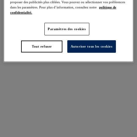
Partager
proposer des publicités plus ciblées. Vous pouvez ou sélectionner vos préférences
dans les paramètres. Pour plus d’information, consultez notre
politique de
confidentialité.
Paramètres des cookies
Tailles UK
tailles internationales
Tout refuser
Autoriser tous les cookies
Disponible dans cette taille
N'existe pas dans cette taille
Trouver une boutique
Descriptif
Offrant des bonnets moulés habillement conçus pour
maintenir et projeter votre poitrine en avant, le
Taille & Bien-aller
soutien-gorge Balconnet Fantasie Smoothing en Nude