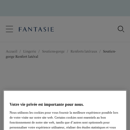
text.skipToContent
text.skipToNavigation
Fermer
Votre pays
Accueil
/
Lingerie
/
Soutiens-gorge
/
Renforts latéraux
/
Soutien-
Langue
gorge Renfort latéral
Votre vie privée est importante pour nous.
Nous utilisons les cookies pour vous fournir la meilleure expérience possible lors
de votre visite sur notre site web. Certains cookies sont essentiels au bon
fonctionnement de notre site web, tandis que d’autres sont optionnels pour
personnaliser votre expérience utilisateur, réaliser des études statistiques et vous