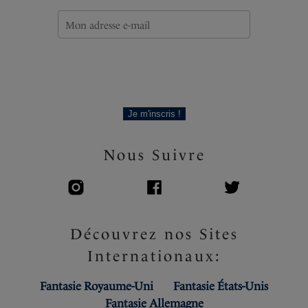
Bretelles réglables
Délicat détail nœud avec décor à l’entre-seins
Code produit : FL101501MIH
Je m'inscris !
Nous Suivre
Découvrez nos Sites
Internationaux:
Fantasie Royaume-Uni
Fantasie États-Unis
Fantasie Allemagne