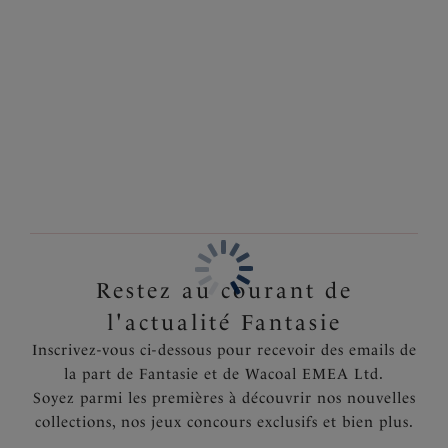
toucher. Ce modèle sans armature présente une
Information & entretien
ouverture croisée à agrafage sur le devant, confortable
et facile à porter
Également dans la collection
Caractéristiques
Sans armatures
Tissu jacquard rayé moderne, ultra doux et souple sur
les bonnets
Tissu ultra doux à l'intérieur des bonnets pour un
confort absolu
Haut des bonnets dotés d'un bord élastique
Restez au courant de
Fermeture agrafage sur le devant avec forme croisée,
confortable et facile à porter
l'actualité Fantasie
Bretelles amovibles pour plus de maintien si
Inscrivez-vous ci-dessous pour recevoir des emails de
nécessaire
la part de Fantasie et de Wacoal EMEA Ltd.
Soyez parmi les premières à découvrir nos nouvelles
Code produit : FL3093BLH
collections, nos jeux concours exclusifs et bien plus.