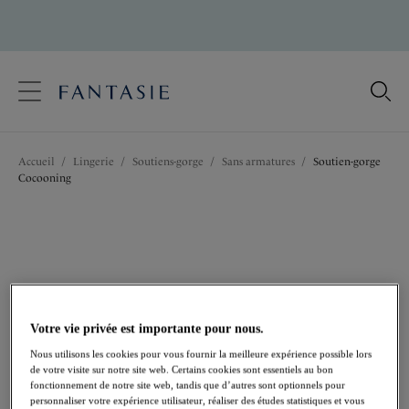
text.skipToContent
text.skipToNavigation
Fermer
Votre pays
Accueil
/
Lingerie
/
Soutiens-gorge
/
Sans armatures
/
Soutien-gorge
Langue
Cocooning
Votre vie privée est importante pour nous.
Nous utilisons les cookies pour vous fournir la meilleure expérience possible lors
de votre visite sur notre site web. Certains cookies sont essentiels au bon
fonctionnement de notre site web, tandis que d’autres sont optionnels pour
personnaliser votre expérience utilisateur, réaliser des études statistiques et vous