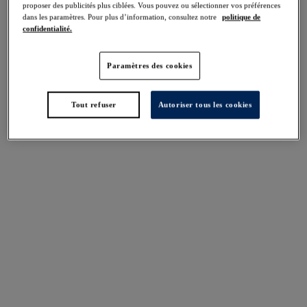
Partager
proposer des publicités plus ciblées. Vous pouvez ou sélectionner vos préférences
dans les paramètres. Pour plus d’information, consultez notre
politique de
confidentialité.
Paramètres des cookies
Tailles UK
tailles internationales
Tout refuser
Autoriser tous les cookies
Disponible dans cette taille
N'existe pas dans cette taille
Trouver une boutique
Descriptif
Complétez votre lingerie de nuit avec notre Shorty
flottant Lindsey et son imprimé léopard Monochrome.
Taille & Bien-aller
Confectionné dans des matières douces au toucher