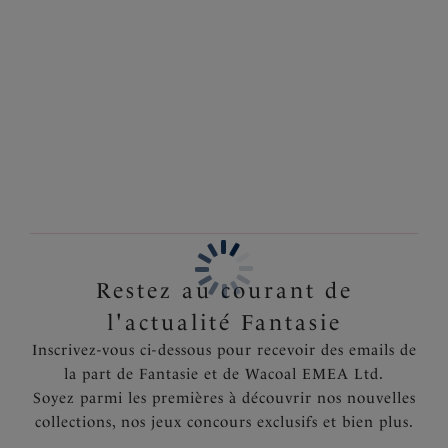
pour un confort optimal, il est agrémenté d'une
Information & entretien
ceinture ajustable pour un ajustement sur mesure.
Disponible dans les tailles XS à XL.
Également dans la collection
Caractéristiques
Tissu imprimé ultra doux au toucher
Broderie sur les panneaux latéraux
Ceinture ajustable
Code produit : FL102581MOM
Restez au courant de
l'actualité Fantasie
Inscrivez-vous ci-dessous pour recevoir des emails de
la part de Fantasie et de Wacoal EMEA Ltd.
Soyez parmi les premières à découvrir nos nouvelles
collections, nos jeux concours exclusifs et bien plus.