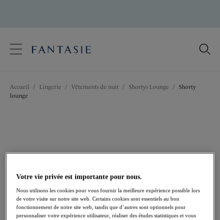
text.skipToContent
text.skipToNavigation
Fermer
Votre pays
Accueil
/
Lingerie
/
Vêtements de nuit
/
Shortys Lounge
/
Shorty
Langue
lounge
Votre vie privée est importante pour nous.
Nous utilisons les cookies pour vous fournir la meilleure expérience possible lors
de votre visite sur notre site web. Certains cookies sont essentiels au bon
fonctionnement de notre site web, tandis que d’autres sont optionnels pour
personnaliser votre expérience utilisateur, réaliser des études statistiques et vous