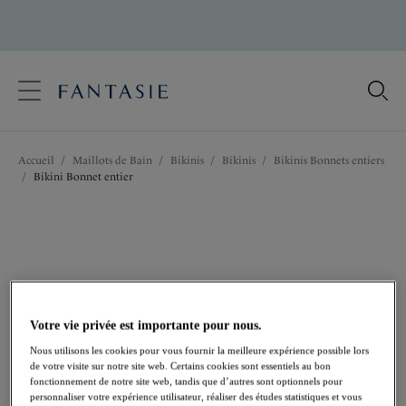
text.skipToContent
text.skipToNavigation
Fermer
Votre pays
Accueil
/
Maillots de Bain
/
Bikinis
/
Bikinis
/
Bikinis Bonnets entiers
Langue
/
Bikini Bonnet entier
Votre vie privée est importante pour nous.
Nous utilisons les cookies pour vous fournir la meilleure expérience possible lors
de votre visite sur notre site web. Certains cookies sont essentiels au bon
fonctionnement de notre site web, tandis que d’autres sont optionnels pour
personnaliser votre expérience utilisateur, réaliser des études statistiques et vous