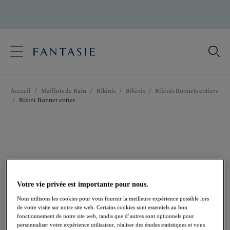
text.skipToContent
text.skipToNavigation
Fermer
Votre pays
Accueil
/
Maillots de Bain
/
Bikinis
/
Bikinis
/
Bikinis Bonnets entiers
Langue
/
Bikini Bonnet entier
Votre vie privée est importante pour nous.
Nous utilisons les cookies pour vous fournir la meilleure expérience possible lors
de votre visite sur notre site web. Certains cookies sont essentiels au bon
fonctionnement de notre site web, tandis que d’autres sont optionnels pour
personnaliser votre expérience utilisateur, réaliser des études statistiques et vous