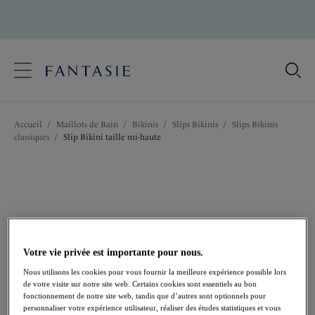
text.skipToContent
text.skipToNavigation
Fermer
Votre pays
Accueil
/
Maillots de Bain
/
Bikinis
/
Slips Bikinis
/
Slips Bikinis
Langue
classiques
/
Slip Bikini taille mi-haute
Votre vie privée est importante pour nous.
Nous utilisons les cookies pour vous fournir la meilleure expérience possible lors
de votre visite sur notre site web. Certains cookies sont essentiels au bon
fonctionnement de notre site web, tandis que d’autres sont optionnels pour
personnaliser votre expérience utilisateur, réaliser des études statistiques et vous