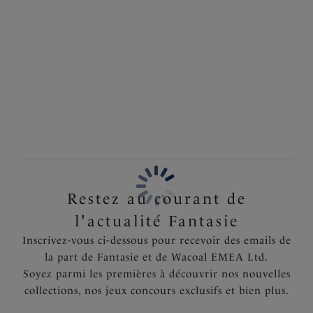
méditerranéen est le modèle audacieux par excellence,
Information & entretien
à afficher absolument lors de votre prochaine escapade
! Et pour un look encore plus tendance, n'hésitez pas à
Également dans la collection
l'associer à l'un de nos Hauts de Bikini de la collection
Beach Waves dans le même coloris Ultramarine.
Disponible dans les tailles XS à XXL.
Caractéristiques
Moyennement couvrant
Entièrement doublé
Code produit : FS501972ULE
Restez au courant de
l'actualité Fantasie
Inscrivez-vous ci-dessous pour recevoir des emails de
la part de Fantasie et de Wacoal EMEA Ltd.
Soyez parmi les premières à découvrir nos nouvelles
collections, nos jeux concours exclusifs et bien plus.