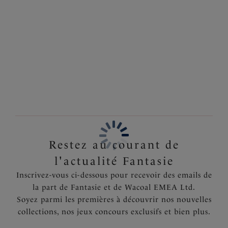
zébré subtil. Conçu pour offrir une couvrance
Information & entretien
moyenne, notre bas de bikini Maldives est un must
dans votre collection de maillots de bain. Disponible
Également dans la collection
dans les tailles XS à XXL.
Caractéristiques
Coupe moyennement enveloppante
Entièrement doublé
Code produit : FS504172BLC
Restez au courant de
l'actualité Fantasie
Inscrivez-vous ci-dessous pour recevoir des emails de
la part de Fantasie et de Wacoal EMEA Ltd.
Soyez parmi les premières à découvrir nos nouvelles
collections, nos jeux concours exclusifs et bien plus.