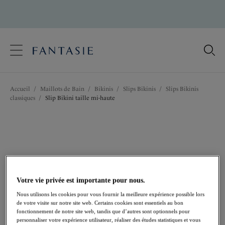
text.skipToContent
text.skipToNavigation
Fermer
Votre pays
Accueil
/
Maillots de Bain
/
Bikinis
/
Slips Bikinis
/
Slips Bikinis
Langue
classiques
/
Slip Bikini taille mi-haute
Votre vie privée est importante pour nous.
Nous utilisons les cookies pour vous fournir la meilleure expérience possible lors
de votre visite sur notre site web. Certains cookies sont essentiels au bon
fonctionnement de notre site web, tandis que d’autres sont optionnels pour
personnaliser votre expérience utilisateur, réaliser des études statistiques et vous